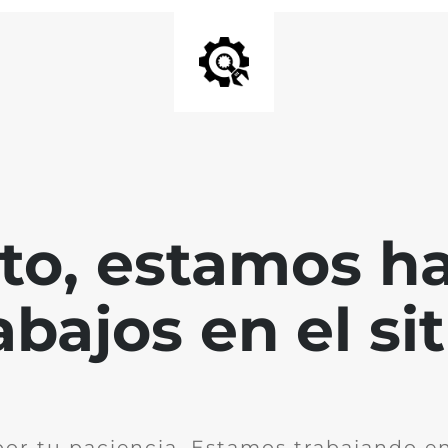
nto, estamos h
abajos en el sit
por tu paciencia. Estamos trabajando en 