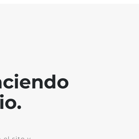
aciendo
io.
el sito y