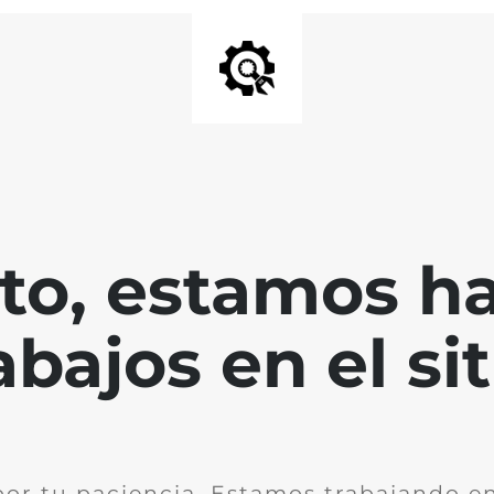
nto, estamos h
abajos en el sit
por tu paciencia. Estamos trabajando en 