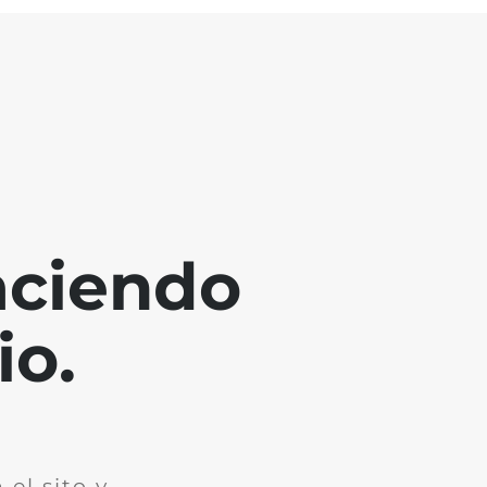
aciendo
io.
el sito y