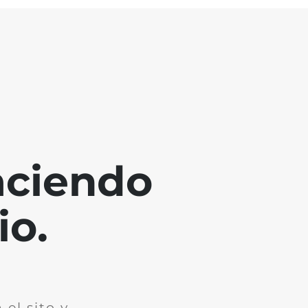
aciendo
io.
el sito y