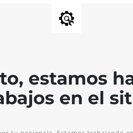
nto, estamos h
abajos en el sit
por tu paciencia. Estamos trabajando en 