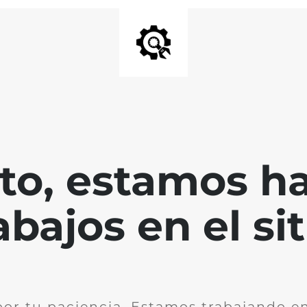
nto, estamos h
abajos en el sit
por tu paciencia. Estamos trabajando en 