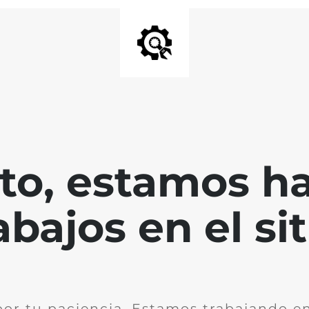
nto, estamos h
abajos en el sit
por tu paciencia. Estamos trabajando en 