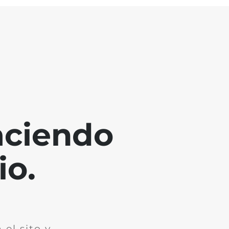
aciendo
io.
el sito y