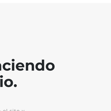
aciendo
io.
el sito y