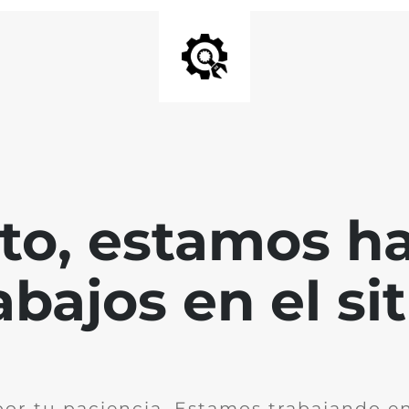
nto, estamos h
abajos en el sit
por tu paciencia. Estamos trabajando en 